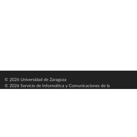
© 2026 Universidad de Zaragoza
© 2026 Servicio de Informática y Comunicaciones de la
Universidad de Zaragoza (
SICUZ
)
Universidad de Zaragoza
C/ Pedro Cerbuna, 12
ES-50009 Zaragoza
España / Spain
Tel: +34 976761000
ciu@unizar.es
Q-5018001-G