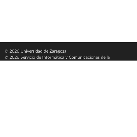
© 2026 Universidad de Zaragoza
© 2026 Servicio de Informática y Comunicaciones de la
Universidad de Zaragoza (
SICUZ
)
Universidad de Zaragoza
C/ Pedro Cerbuna, 12
ES-50009 Zaragoza
España / Spain
Tel: +34 976761000
ciu@unizar.es
Q-5018001-G
Servido por nodo: estudios