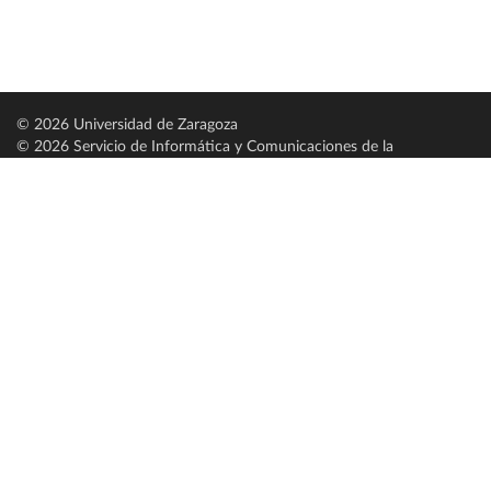
© 2026 Universidad de Zaragoza
© 2026 Servicio de Informática y Comunicaciones de la
Universidad de Zaragoza (
SICUZ
)
Universidad de Zaragoza
C/ Pedro Cerbuna, 12
ES-50009 Zaragoza
España / Spain
Tel: +34 976761000
ciu@unizar.es
Q-5018001-G
Servido por nodo: estudios
Aviso legal
|
Condiciones generales de uso
|
Política de privacidad