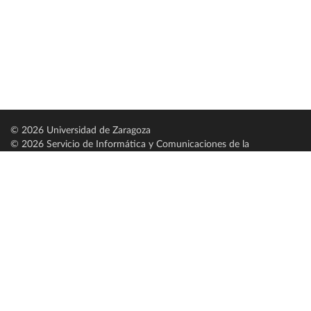
© 2026 Universidad de Zaragoza
© 2026 Servicio de Informática y Comunicaciones de la
Universidad de Zaragoza (
SICUZ
)
Universidad de Zaragoza
C/ Pedro Cerbuna, 12
ES-50009 Zaragoza
España / Spain
Tel: +34 976761000
ciu@unizar.es
Q-5018001-G