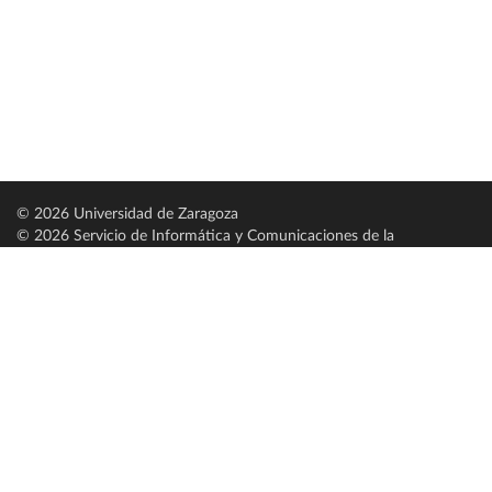
© 2026 Universidad de Zaragoza
© 2026 Servicio de Informática y Comunicaciones de la
Universidad de Zaragoza (
SICUZ
)
Universidad de Zaragoza
C/ Pedro Cerbuna, 12
ES-50009 Zaragoza
España / Spain
Tel: +34 976761000
ciu@unizar.es
Q-5018001-G