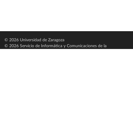
© 2026 Universidad de Zaragoza
© 2026 Servicio de Informática y Comunicaciones de la
Universidad de Zaragoza (
SICUZ
)
Universidad de Zaragoza
C/ Pedro Cerbuna, 12
ES-50009 Zaragoza
España / Spain
Tel: +34 976761000
ciu@unizar.es
Q-5018001-G
Servido por nodo: estudios