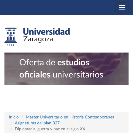
Togg
navi
Oferta de
estudios
oficiales
universitarios
Inicio
Máster Universitario en Historia Contemporánea
Asignaturas del plan 327
Diplomacia, guerra y paz en el siglo XX