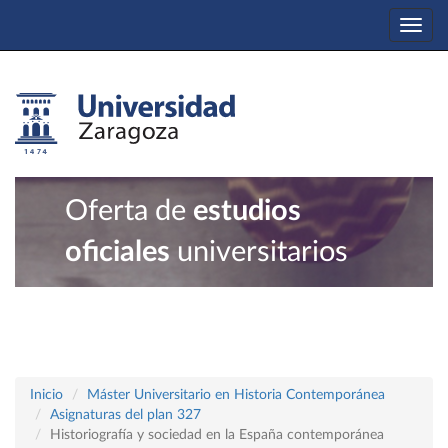
Togg
navi
Oferta de
estudios
oficiales
universitarios
Inicio
Máster Universitario en Historia Contemporánea
Asignaturas del plan 327
Historiografía y sociedad en la España contemporánea