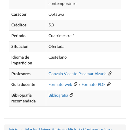
contemporánea
Carácter
Optativa
Créditos
5,0
Periodo
Cuatrimestre 1
Situación
Ofertada
Idioma de
Castellano
impartición
Profesores
Gonzalo Vicente Pasamar Alzuria
Guía docente
Formato web
/
Formato PDF
Bibliografía
Bibliografía
recomendada
Inicio
Máster Universitario en Historia Contemporánea