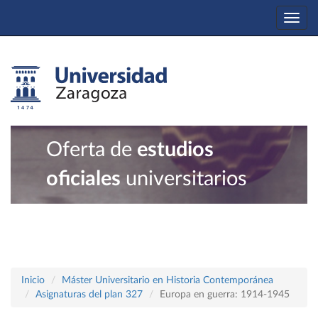
Togg
navi
Oferta de
estudios
oficiales
universitarios
Inicio
Máster Universitario en Historia Contemporánea
Asignaturas del plan 327
Europa en guerra: 1914-1945