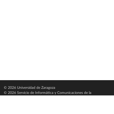
© 2026 Universidad de Zaragoza
© 2026 Servicio de Informática y Comunicaciones de la
Universidad de Zaragoza (
SICUZ
)
Universidad de Zaragoza
C/ Pedro Cerbuna, 12
ES-50009 Zaragoza