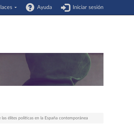
laces
Ayuda
Iniciar sesión
e las élites políticas en la España contemporánea