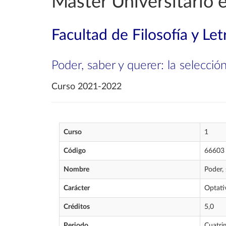
Máster Universitario
Facultad de Filosofía y Let
Poder, saber y querer: la selecció
Curso 2021-2022
Curso
1
Código
66603
Nombre
Poder, 
Carácter
Optati
Créditos
5,0
Periodo
Cuatri