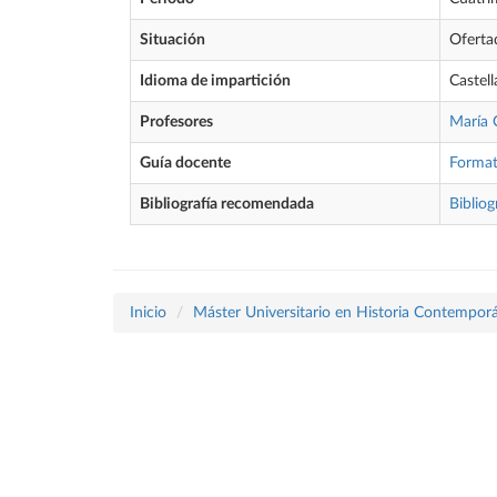
Situación
Oferta
Idioma de impartición
Castel
Profesores
María 
Guía docente
Forma
Bibliografía recomendada
Bibliog
Inicio
Máster Universitario en Historia Contempor