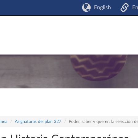
English
En
ánea
Asignaturas del plan 327
Poder, saber y querer: la selección d