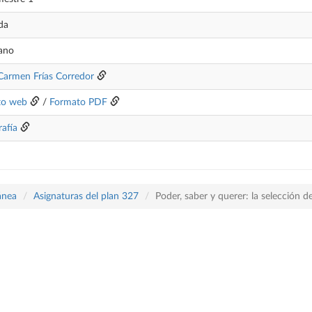
da
lano
Carmen Frías Corredor
to web
/
Formato PDF
rafía
ánea
Asignaturas del plan 327
Poder, saber y querer: la selección d