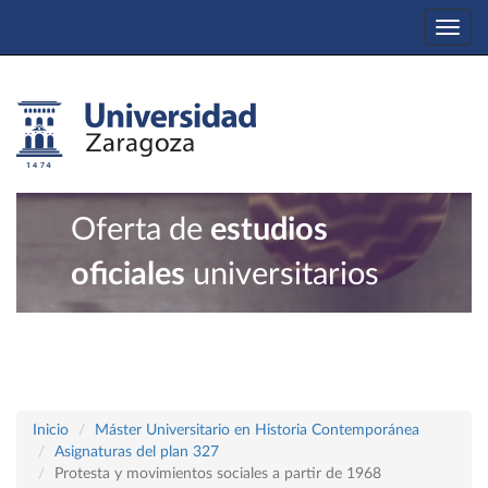
Togg
navi
Oferta de
estudios
oficiales
universitarios
Inicio
Máster Universitario en Historia Contemporánea
Asignaturas del plan 327
Protesta y movimientos sociales a partir de 1968