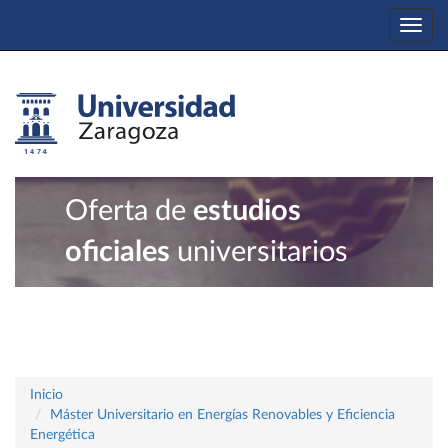
Togg
navi
Oferta de
estudios
oficiales
universitarios
Inicio
Máster Universitario en Energías Renovables y Eficiencia
Energética