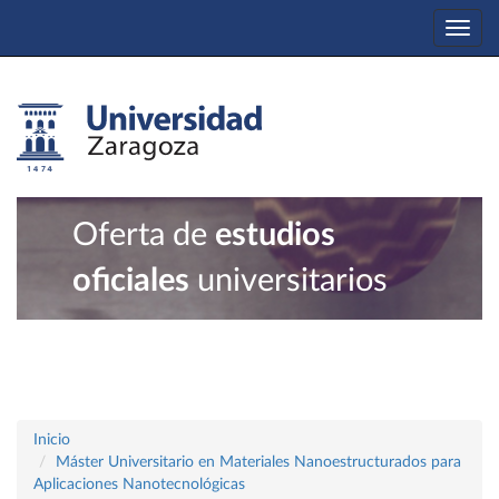
Togg
navi
Oferta de
estudios
oficiales
universitarios
Inicio
Máster Universitario en Materiales Nanoestructurados para
Aplicaciones Nanotecnológicas