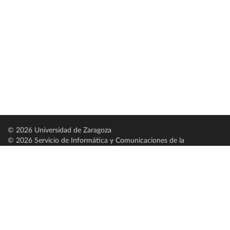
© 2026 Universidad de Zaragoza
© 2026 Servicio de Informática y Comunicaciones de la
Universidad de Zaragoza (
SICUZ
)
Universidad de Zaragoza
C/ Pedro Cerbuna, 12
ES-50009 Zaragoza
España / Spain
Tel: +34 976761000
ciu@unizar.es
Q-5018001-G