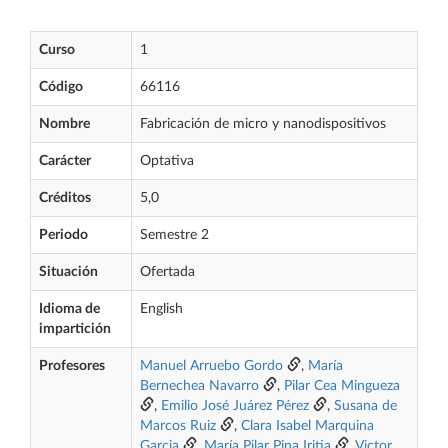
Curso
1
Código
66116
Nombre
Fabricación de micro y nanodispositivos
Carácter
Optativa
Créditos
5,0
Periodo
Semestre 2
Situación
Ofertada
Idioma de
English
impartición
Profesores
Manuel Arruebo Gordo
,
María
Bernechea Navarro
,
Pilar Cea Mingueza
,
Emilio José Juárez Pérez
,
Susana de
Marcos Ruiz
,
Clara Isabel Marquina
Garcia
,
María Pilar Pina Iritia
,
Victor