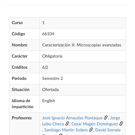
Curso
1
Código
66104
Nombre
Caracterización II: Microscopias avanzadas
Carácter
Obligatoria
Créditos
6,0
Periodo
Semestre 2
Situación
Ofertada
Idioma de
English
impartición
Profesores
José Ignacio Arnaudas Pontaque
,
Jorge
Lobo Checa
,
Cesar Magén Domínguez
,
Santiago Martín Solans
,
David Serrate