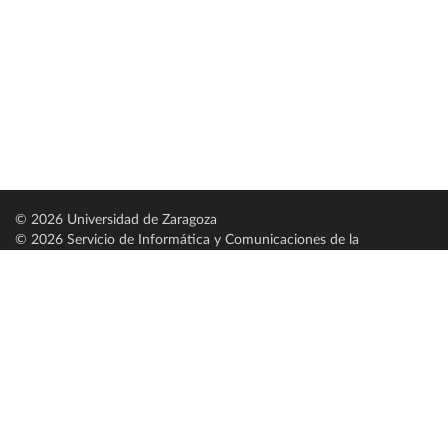
© 2026 Universidad de Zaragoza
© 2026 Servicio de Informática y Comunicaciones de la
Universidad de Zaragoza (
SICUZ
)
Universidad de Zaragoza
C/ Pedro Cerbuna, 12
ES-50009 Zaragoza
España / Spain
Tel: +34 976761000
ciu@unizar.es
Q-5018001-G