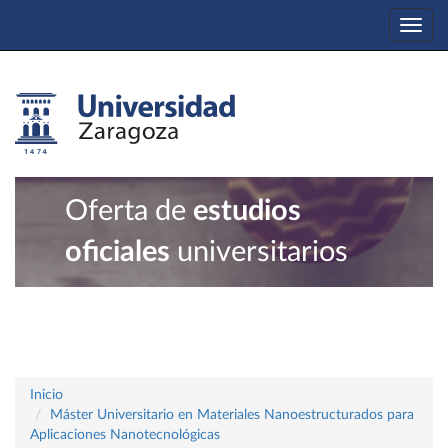
Togg
navi
Oferta de
estudios
oficiales
universitarios
Inicio
Máster Universitario en Materiales Nanoestructurados para
Aplicaciones Nanotecnológicas