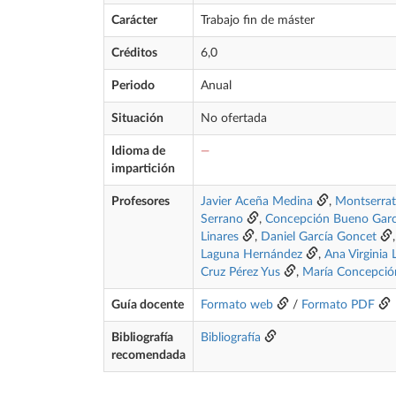
Carácter
Trabajo fin de máster
Créditos
6,0
Periodo
Anual
Situación
No ofertada
Idioma de
—
impartición
Profesores
Javier Aceña Medina
,
Montserrat 
Serrano
,
Concepción Bueno Garc
Linares
,
Daniel García Goncet
Laguna Hernández
,
Ana Virginia
Cruz Pérez Yus
,
María Concepció
Guía docente
Formato web
/
Formato PDF
Bibliografía
Bibliografía
recomendada