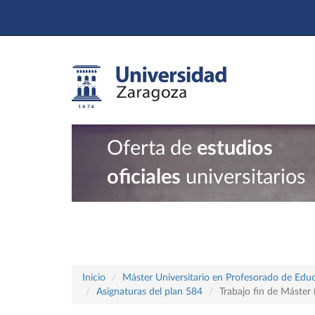
Oferta de
estudios
oficiales
universitarios
Inicio
Máster Universitario en Profesorado de Educ
Asignaturas del plan 584
Trabajo fin de Máster