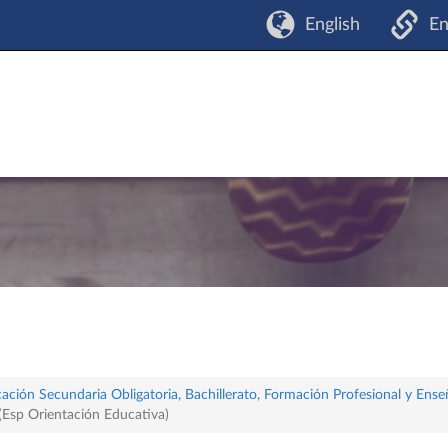
English
En
ación Secundaria Obligatoria, Bachillerato, Formación Profesional y Ense
 (Esp Orientación Educativa)