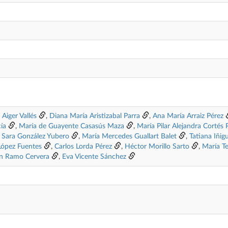
Aiger Vallés
,
Diana María Aristizabal Parra
,
Ana María Arraiz Pérez
ía
,
María de Guayente Casasús Maza
,
María Pilar Alejandra Cortés 
,
Sara González Yubero
,
María Mercedes Guallart Balet
,
Tatiana Iñig
 López Fuentes
,
Carlos Lorda Pérez
,
Héctor Morillo Sarto
,
María Te
n Ramo Cervera
,
Eva Vicente Sánchez