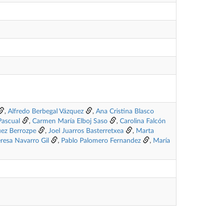
,
Alfredo Berbegal Vázquez
,
Ana Cristina Blasco
Pascual
,
Carmen María Elboj Saso
,
Carolina Falcón
uez Berrozpe
,
Joel Juarros Basterretxea
,
Marta
resa Navarro Gil
,
Pablo Palomero Fernandez
,
María