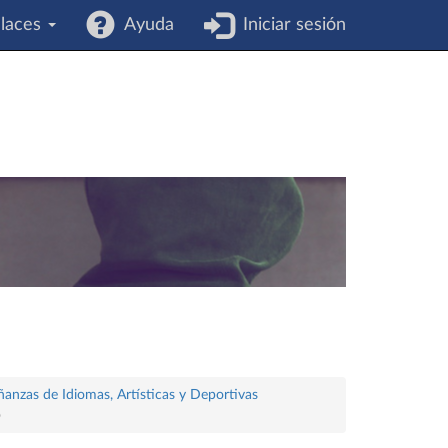
laces
Ayuda
Iniciar sesión
ñanzas de Idiomas, Artísticas y Deportivas
o