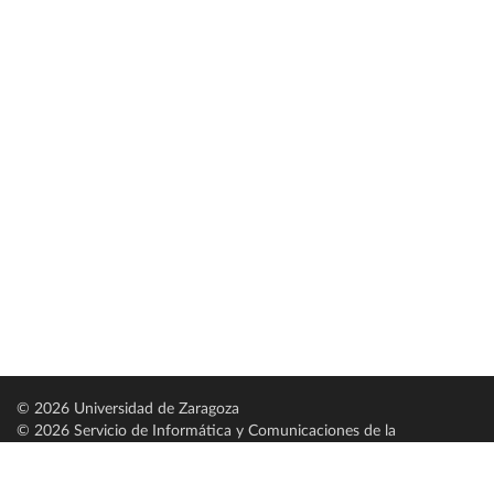
© 2026 Universidad de Zaragoza
© 2026 Servicio de Informática y Comunicaciones de la
Universidad de Zaragoza (
SICUZ
)
Universidad de Zaragoza