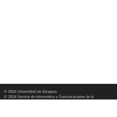
© 2026 Universidad de Zaragoza
© 2026 Servicio de Informática y Comunicaciones de la
Universidad de Zaragoza (
SICUZ
)
Universidad de Zaragoza
C/ Pedro Cerbuna, 12