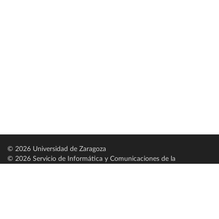
© 2026 Universidad de Zaragoza
© 2026 Servicio de Informática y Comunicaciones de la
Universidad de Zaragoza (
SICUZ
)
Universidad de Zaragoza
C/ Pedro Cerbuna, 12
ES-50009 Zaragoza
España / Spain
Tel: +34 976761000