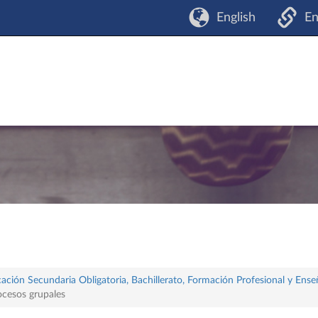
English
En
ación Secundaria Obligatoria, Bachillerato, Formación Profesional y Ense
ocesos grupales