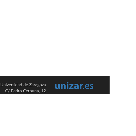
Universidad de Zaragoza
C/ Pedro Cerbuna, 12
ES-50009 Zaragoza
España / Spain
Tel: +34 976761000
ciu@unizar.es
Q-5018001-G