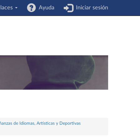
laces
Ayuda
Iniciar sesión
ñanzas de Idiomas, Artísticas y Deportivas