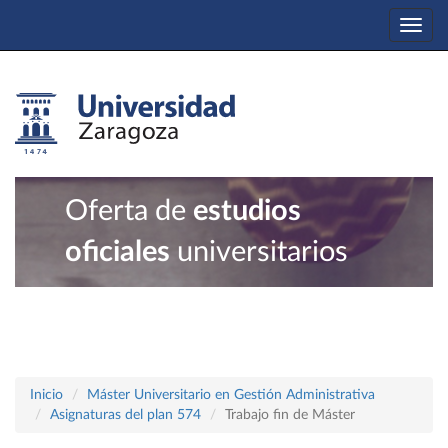
Togg
navi
Oferta de
estudios
oficiales
universitarios
Inicio
Máster Universitario en Gestión Administrativa
Asignaturas del plan 574
Trabajo fin de Máster