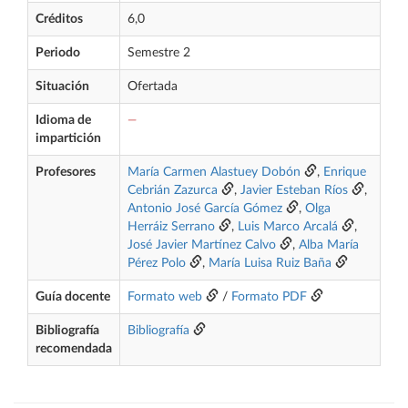
Créditos
6,0
Periodo
Semestre 2
Situación
Ofertada
Idioma de
—
impartición
Profesores
María Carmen Alastuey Dobón
,
Enrique
Cebrián Zazurca
,
Javier Esteban Ríos
,
Antonio José García Gómez
,
Olga
Herráiz Serrano
,
Luis Marco Arcalá
,
José Javier Martínez Calvo
,
Alba María
Pérez Polo
,
María Luisa Ruiz Baña
Guía docente
Formato web
/
Formato PDF
Bibliografía
Bibliografía
recomendada