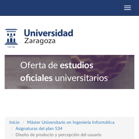
Togg
navi
Oferta de
estudios
oficiales
universitarios
Inicio
Máster Universitario en Ingeniería Informática
Asignaturas del plan 534
Diseño de producto y percepción del usuario