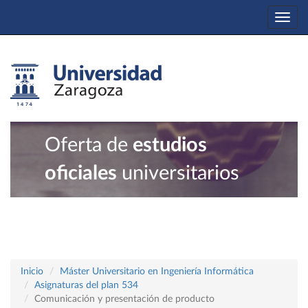
Togg
navi
Oferta de
estudios
oficiales
universitarios
Inicio
Máster Universitario en Ingeniería Informática
Asignaturas del plan 534
Comunicación y presentación de producto