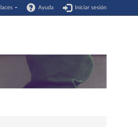
laces
Ayuda
Iniciar sesión