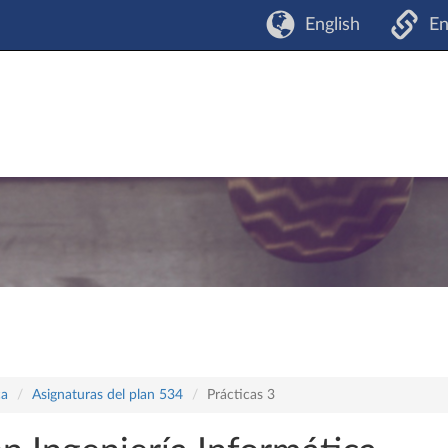
English
En
ca
Asignaturas del plan 534
Prácticas 3