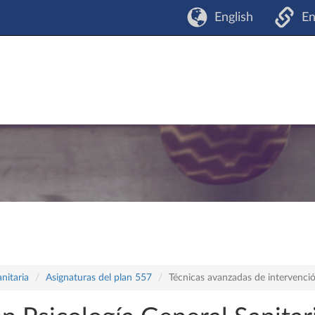
English
En
nitaria
Asignaturas del plan 557
Técnicas avanzadas de intervenció