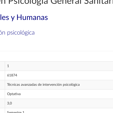
n Psicología General Sanitar
ales y Humanas
ón psicológica
1
61874
Técnicas avanzadas de intervención psicológica
Optativa
3,0
Semestre 1