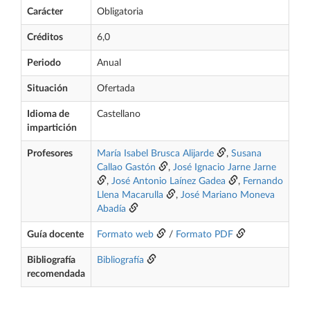
Carácter
Obligatoria
Créditos
6,0
Periodo
Anual
Situación
Ofertada
Idioma de
Castellano
impartición
Profesores
María Isabel Brusca Alijarde
,
Susana
Callao Gastón
,
José Ignacio Jarne Jarne
,
José Antonio Laínez Gadea
,
Fernando
Llena Macarulla
,
José Mariano Moneva
Abadía
Guía docente
Formato web
/
Formato PDF
Bibliografía
Bibliografía
recomendada