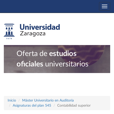
Togg
navi
Oferta de
estudios
oficiales
universitarios
Inicio
Máster Universitario en Auditoría
Asignaturas del plan 545
Contabilidad superior