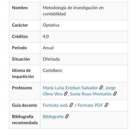
Nombre
Metodología de investigación en
contabilidad
Carácter
Optativa
Créditos
4,0
Periodo
Anual
Situación
Ofertada
Idioma de
Castellano
impartición
Profesores
María Luisa Esteban Salvador
,
Jorge
Olmo Vera
,
Sonia Royo Montañés
Guía docente
Formato web
/
Formato PDF
Bibliografía
Bibliografía
recomendada