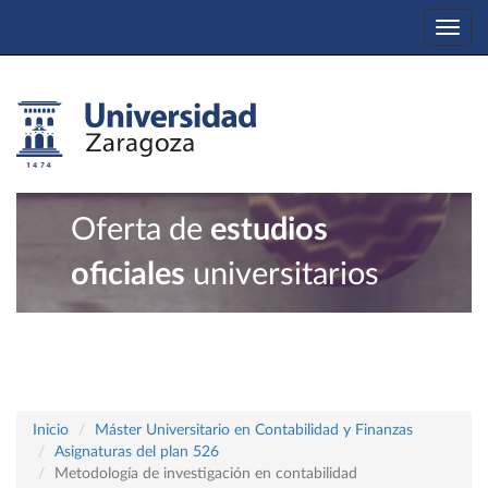
Togg
navi
Oferta de
estudios
oficiales
universitarios
Inicio
Máster Universitario en Contabilidad y Finanzas
Asignaturas del plan 526
Metodología de investigación en contabilidad