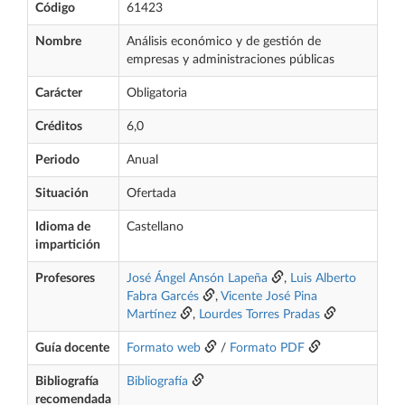
Código
61423
Nombre
Análisis económico y de gestión de
empresas y administraciones públicas
Carácter
Obligatoria
Créditos
6,0
Periodo
Anual
Situación
Ofertada
Idioma de
Castellano
impartición
Profesores
José Ángel Ansón Lapeña
,
Luis Alberto
Fabra Garcés
,
Vicente José Pina
Martínez
,
Lourdes Torres Pradas
Guía docente
Formato web
/
Formato PDF
Bibliografía
Bibliografía
recomendada