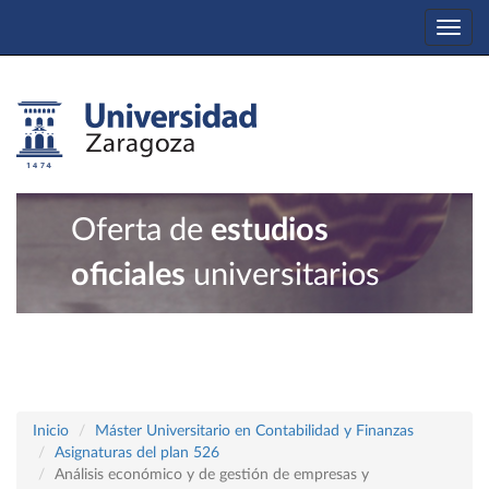
Togg
navi
Oferta de
estudios
oficiales
universitarios
Inicio
Máster Universitario en Contabilidad y Finanzas
Asignaturas del plan 526
Análisis económico y de gestión de empresas y