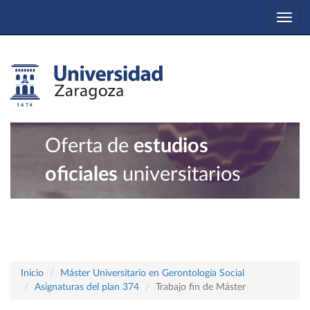
Togg
navi
Oferta de
estudios
oficiales
universitarios
Inicio
Máster Universitario en Gerontología Social
Asignaturas del plan 374
Trabajo fin de Máster