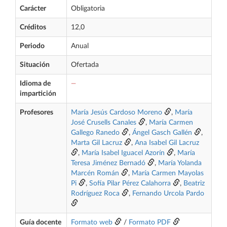
Carácter
Obligatoria
Créditos
12,0
Periodo
Anual
Situación
Ofertada
Idioma de
—
impartición
Profesores
María Jesús Cardoso Moreno
,
María
José Crusells Canales
,
María Carmen
Gallego Ranedo
,
Ángel Gasch Gallén
,
Marta Gil Lacruz
,
Ana Isabel Gil Lacruz
,
María Isabel Iguacel Azorín
,
María
Teresa Jiménez Bernadó
,
María Yolanda
Marcén Román
,
María Carmen Mayolas
Pi
,
Sofía Pilar Pérez Calahorra
,
Beatriz
Rodríguez Roca
,
Fernando Urcola Pardo
Guía docente
Formato web
/
Formato PDF