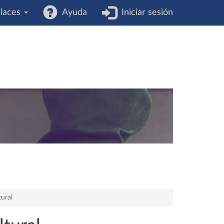
laces
Ayuda
Iniciar sesión
tural