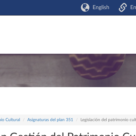
English
En
io Cultural
Asignaturas del plan 351
Legislación del patrimonio cul