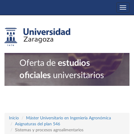
Togg
navi
Oferta de
estudios
oficiales
universitarios
Inicio
Máster Universitario en Ingeniería Agronómica
Asignaturas del plan 546
Sistemas y procesos agroalimentarios