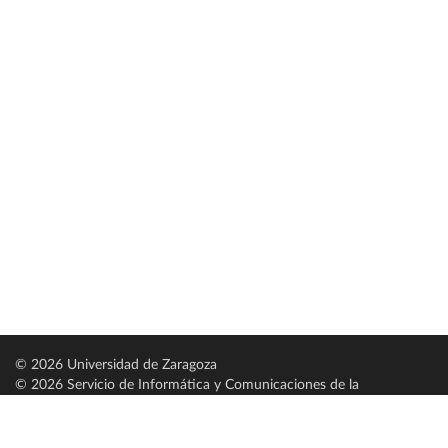
© 2026 Universidad de Zaragoza
© 2026 Servicio de Informática y Comunicaciones de la
Universidad de Zaragoza (
SICUZ
)
Universidad de Zaragoza
C/ Pedro Cerbuna, 12