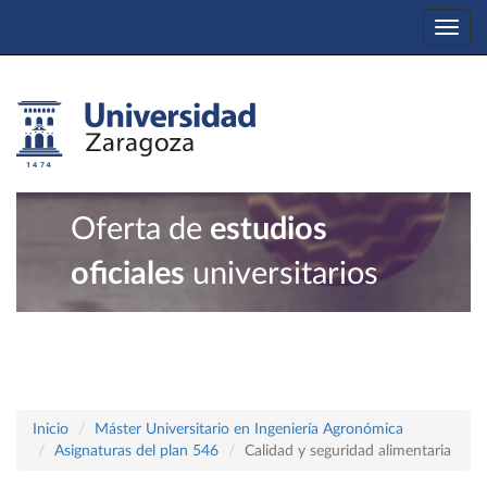
Togg
navi
Oferta de
estudios
oficiales
universitarios
Inicio
Máster Universitario en Ingeniería Agronómica
Asignaturas del plan 546
Calidad y seguridad alimentaria