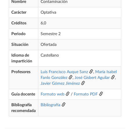
Nombre
Contaminación
Carácter
Optativa
Créditos
6,0
Periodo
Semestre 2
Situación
Ofertada
Idioma de
Castellano
impartición
Profesores
Luis Francisco Auque Sanz
,
María Isabel
Fanlo González
,
José Gisbert Aguilar
,
Javier Gómez Jiménez
Guía docente
Formato web
/
Formato PDF
Bibliografía
Bibliografía
recomendada