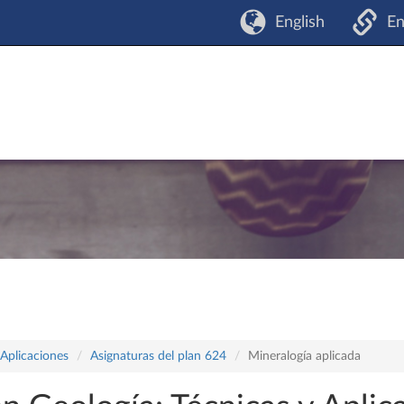
English
En
 Aplicaciones
Asignaturas del plan 624
Mineralogía aplicada