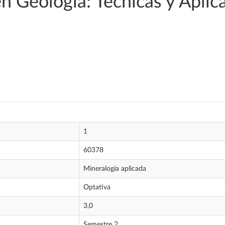
en Geología: Técnicas y Aplic
1
60378
Mineralogía aplicada
Optativa
3,0
Semestre 2