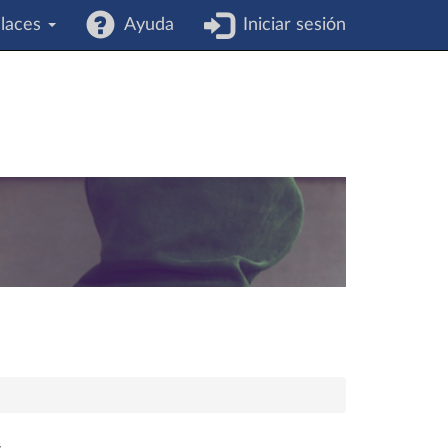
laces
Ayuda
Iniciar sesión