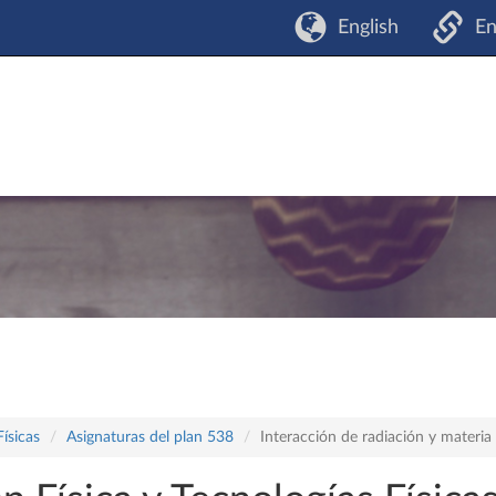
English
En
Físicas
Asignaturas del plan 538
Interacción de radiación y materia