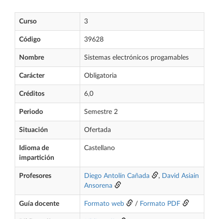
Curso
3
Código
39628
Nombre
Sistemas electrónicos progamables
Carácter
Obligatoria
Créditos
6,0
Periodo
Semestre 2
Situación
Ofertada
Idioma de
Castellano
impartición
Profesores
Diego Antolín Cañada
,
David Asiain
Ansorena
Guía docente
Formato web
/
Formato PDF