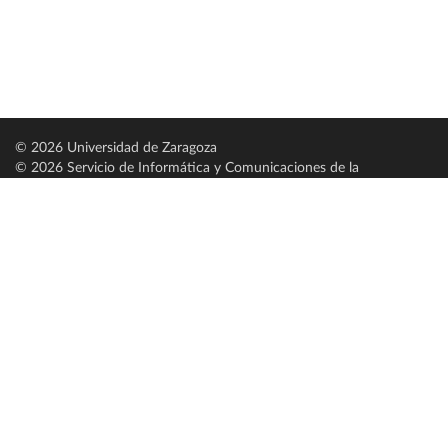
© 2026 Universidad de Zaragoza
© 2026 Servicio de Informática y Comunicaciones de la
Universidad de Zaragoza (
SICUZ
)
Universidad de Zaragoza
C/ Pedro Cerbuna, 12
ES-50009 Zaragoza
España / Spain
Tel: +34 976761000
ciu@unizar.es
Q-5018001-G
Servido por nodo: estudios