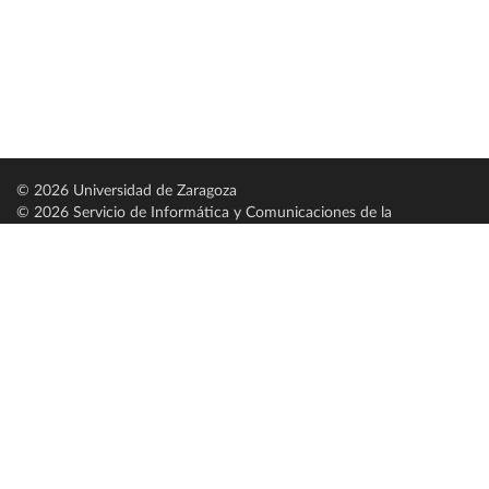
© 2026 Universidad de Zaragoza
© 2026 Servicio de Informática y Comunicaciones de la
Universidad de Zaragoza (
SICUZ
)
Universidad de Zaragoza
C/ Pedro Cerbuna, 12
ES-50009 Zaragoza
España / Spain
Tel: +34 976761000
ciu@unizar.es
Q-5018001-G
Servido por nodo: estudios