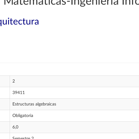
 Matemáticas-Ingeniería Inf
quitectura
2
39411
Estructuras algebraicas
Obligatoria
6,0
Semestre 2