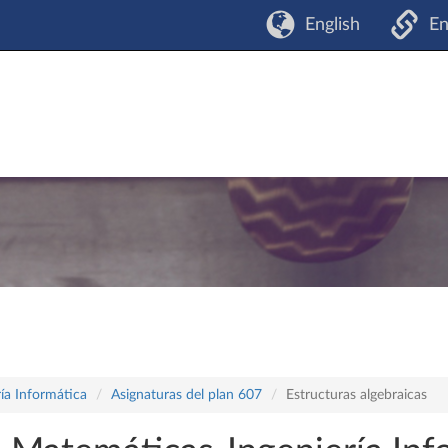
English
En
ía Informática
Asignaturas del plan 607
Estructuras algebraicas