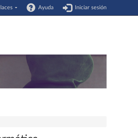
laces
Ayuda
Iniciar sesión