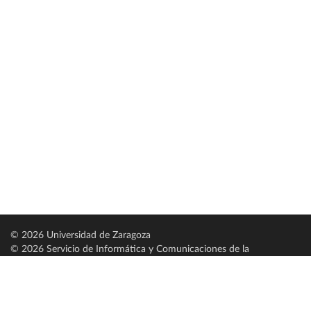
© 2026 Universidad de Zaragoza
© 2026 Servicio de Informática y Comunicaciones de la
Universidad de Zaragoza (
SICUZ
)
Universidad de Zaragoza
C/ Pedro Cerbuna, 12
ES-50009 Zaragoza