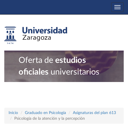
Togg
navi
Oferta de
estudios
oficiales
universitarios
Inicio
Graduado en Psicología
Asignaturas del plan 613
Psicología de la atención y la percepción