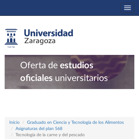
Togg
navi
Oferta de
estudios
oficiales
universitarios
Inicio
Graduado en Ciencia y Tecnología de los Alimentos
Asignaturas del plan 568
Tecnología de la carne y del pescado