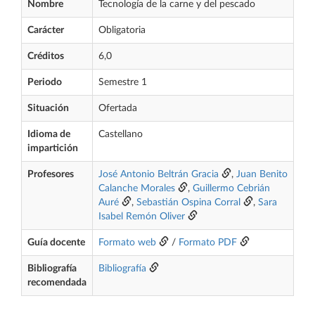
Nombre
Tecnología de la carne y del pescado
Carácter
Obligatoria
Créditos
6,0
Periodo
Semestre 1
Situación
Ofertada
Idioma de
Castellano
impartición
Profesores
José Antonio Beltrán Gracia
,
Juan Benito
Calanche Morales
,
Guillermo Cebrián
Auré
,
Sebastián Ospina Corral
,
Sara
Isabel Remón Oliver
Guía docente
Formato web
/
Formato PDF
Bibliografía
Bibliografía
recomendada