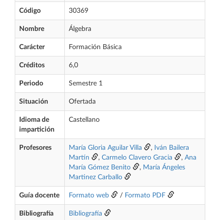
Código
30369
Nombre
Álgebra
Carácter
Formación Básica
Créditos
6,0
Periodo
Semestre 1
Situación
Ofertada
Idioma de
Castellano
impartición
Profesores
María Gloria Aguilar Villa
,
Iván Bailera
Martín
,
Carmelo Clavero Gracia
,
Ana
María Gómez Benito
,
María Ángeles
Martinez Carballo
Guía docente
Formato web
/
Formato PDF
Bibliografía
Bibliografía