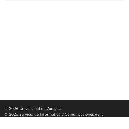
© 2026 Universidad de Zaragoza
© 2026 Servicio de Informática y Comunicaciones de la
Universidad de Zaragoza (
SICUZ
)
Universidad de Zaragoza