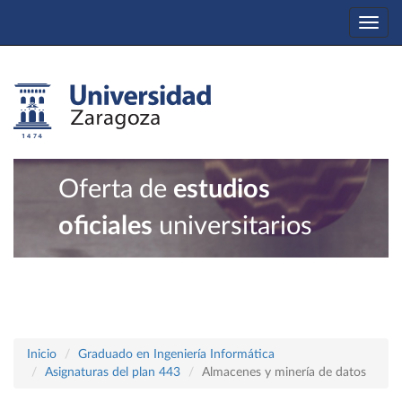
Togg
navi
Oferta de
estudios
oficiales
universitarios
Inicio
Graduado en Ingeniería Informática
Asignaturas del plan 443
Almacenes y minería de datos