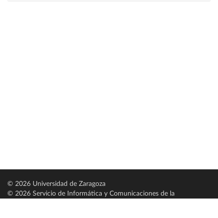
© 2026 Universidad de Zaragoza
© 2026 Servicio de Informática y Comunicaciones de la
Universidad de Zaragoza (
SICUZ
)
Universidad de Zaragoza