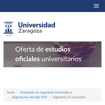
Togg
navi
Oferta de
estudios
oficiales
universitarios
Inicio
Graduado en Ingeniería Informática
Asignaturas del plan 439
Ingeniería de requisitos