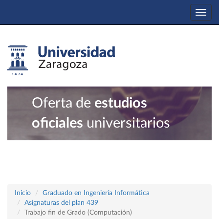
Togg
navi
Oferta de
estudios
oficiales
universitarios
Inicio
Graduado en Ingeniería Informática
Asignaturas del plan 439
Trabajo fin de Grado (Computación)