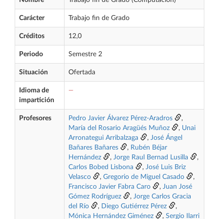
Nombre
Trabajo fin de Grado (Computación)
Carácter
Trabajo fin de Grado
Créditos
12,0
Periodo
Semestre 2
Situación
Ofertada
Idioma de
—
impartición
Profesores
Pedro Javier Álvarez Pérez-Aradros
,
María del Rosario Aragüés Muñoz
,
Unai
Arronategui Arribalzaga
,
José Ángel
Bañares Bañares
,
Rubén Béjar
Hernández
,
Jorge Raul Bernad Lusilla
,
Carlos Bobed Lisbona
,
José Luis Briz
Velasco
,
Gregorio de Miguel Casado
,
Francisco Javier Fabra Caro
,
Juan José
Gómez Rodríguez
,
Jorge Carlos Gracia
del Río
,
Diego Gutiérrez Pérez
,
Mónica Hernández Giménez
,
Sergio Ilarri