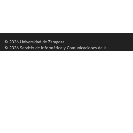
© 2026 Universidad de Zaragoza
© 2026 Servicio de Informática y Comunicaciones de la
Universidad de Zaragoza (
SICUZ
)
Universidad de Zaragoza
C/ Pedro Cerbuna, 12
ES-50009 Zaragoza
España / Spain
Tel: +34 976761000
ciu@unizar.es
Q-5018001-G
Servido por nodo: estudios