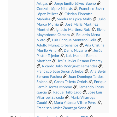
Artigas
,
Jorge Emilio Júlvez Bueno
,
Gonzalo López Nicolás
,
Francisco Javier
López Pellicer
,
Cristian Florentín
Mahulea
,
Sandra Malpica Mallo
,
Julio
Marco Murria
,
José María Martínez
Montiel
,
Ignacio Martínez Ruiz
,
Elvira
Mayordomo Cámara
,
Eduardo Mena
Nieto
,
Luis Enrique Montano Gella
,
Adolfo Muñoz Orbañanos
,
Ana Cristina
Murillo Arnal
,
Denis Navarro
,
Jesús
Pastor Tejedor
,
Luis Manuel Ramos
Martínez
,
Jesús Javier Resano Ezcaray
,
Ricardo Julio Rodríguez Fernández
,
Francisco José Serón Arbeloa
,
Ana Belén
Serrano Pacheu
,
Juan Domingo Tardos
Solano
,
Carlos Tellería Orriols
,
Enrique
Fermín Torres Moreno
,
Fernando Tricas
García
,
Raquel Trillo Lado
,
José Luis
Villarroel Salcedo
,
María Villarroya
Gaudó
,
María Yolanda Villate Pérez
,
Francisco Javier Zarazaga Soria