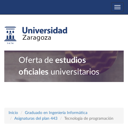
Togg
navi
Oferta de
estudios
oficiales
universitarios
Inicio
Graduado en Ingeniería Informática
Asignaturas del plan 443
Tecnología de programación