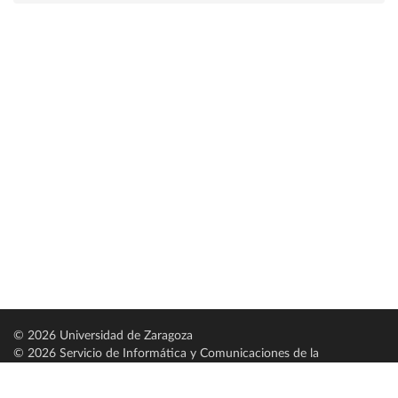
© 2026 Universidad de Zaragoza
© 2026 Servicio de Informática y Comunicaciones de la
Universidad de Zaragoza (
SICUZ
)
Universidad de Zaragoza