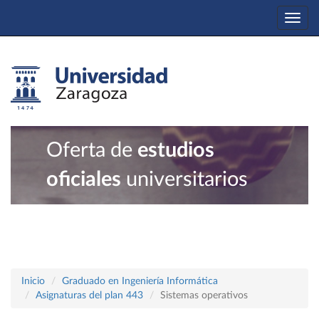
Togg
navi
Oferta de
estudios
oficiales
universitarios
Inicio
Graduado en Ingeniería Informática
Asignaturas del plan 443
Sistemas operativos