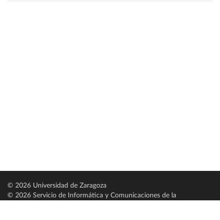
© 2026 Universidad de Zaragoza
© 2026 Servicio de Informática y Comunicaciones de la
Universidad de Zaragoza (
SICUZ
)
Universidad de Zaragoza