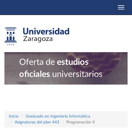
Togg
navi
Oferta de
estudios
oficiales
universitarios
Inicio
Graduado en Ingeniería Informática
Asignaturas del plan 443
Programación II