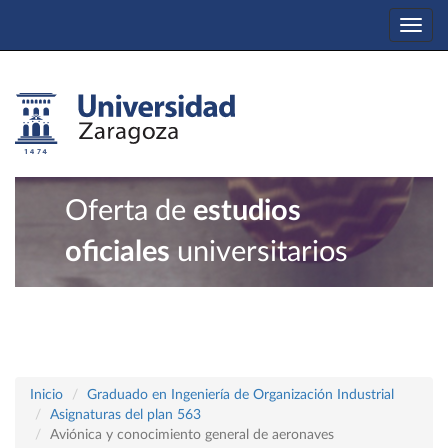
Togg
navi
Oferta de
estudios
oficiales
universitarios
Inicio
Graduado en Ingeniería de Organización Industrial
Asignaturas del plan 563
Aviónica y conocimiento general de aeronaves