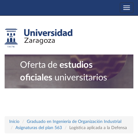
Togg
navi
Oferta de
estudios
oficiales
universitarios
Inicio
Graduado en Ingeniería de Organización Industrial
Asignaturas del plan 563
Logística aplicada a la Defensa