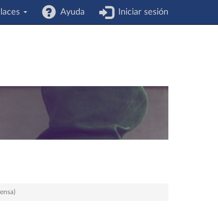
laces
Ayuda
Iniciar sesión
fensa)