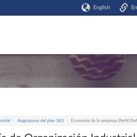
English
En
strial
Asignaturas del plan 563
Economía de la empresa (Perfil De